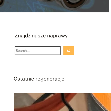
Znajdź nasze naprawy
S
e
a
r
c
Ostatnie regeneracje
h
Regeneracja elektrowrzeciona
Kessler