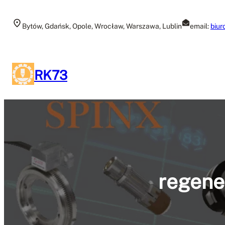
Przejdź
do
Bytów, Gdańsk, Opole, Wrocław, Warszawa, Lublin
email:
biur
treści
RK73
regene