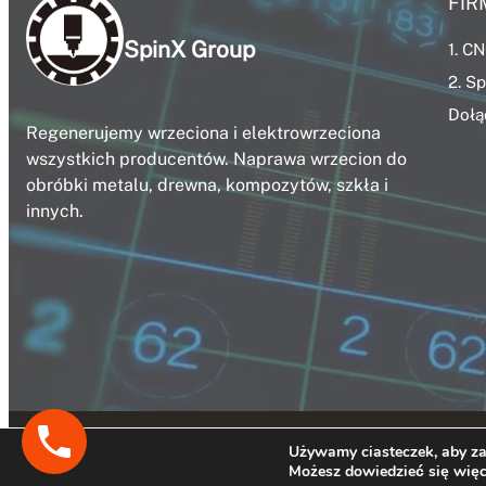
FIR
SpinX Group
1. C
2. S
Dołą
Regenerujemy wrzeciona i elektrowrzeciona
wszystkich producentów. Naprawa wrzecion do
obróbki metalu, drewna, kompozytów, szkła i
innych.
Zadzwoń
do
Używamy ciasteczek, aby zap
Możesz dowiedzieć się więce
serwisu