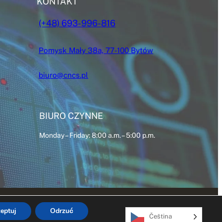
KONTAKT
(+48) 693-996-816
Pomysk Mały 38a, 77-100 Bytów
biuro@cncs.pl
BIURO CZYNNE
Monday – Friday: 8:00 a.m. – 5:00 p.m.
eptuj
Odrzuć
Čeština