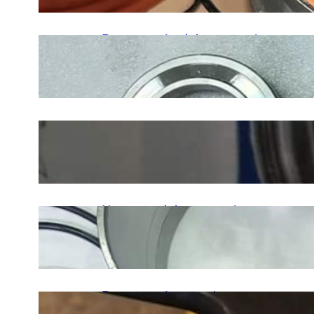
16 czerwca, 2026
.
Krzysztof Reszczynski
Regeneracja elektrowrzeciona
MAZAK FJV 250 UHS
18 maja, 2025
.
Krzysztof Reszczynski
Remont elektrowrzeciona CMS
5 kwietnia, 2025
.
Krzysztof Reszczynski
Naprawa elektrowrzeciona
HARDINGE
5 kwietnia, 2025
.
Krzysztof Reszczynski
Regeneracja wrzeciona
maszyny KIMLA