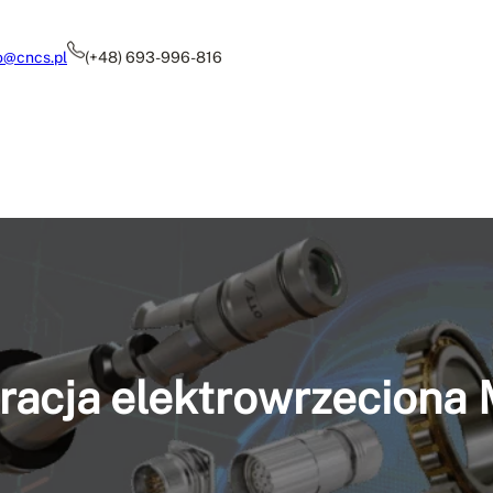
o@cncs.pl
(+48) 693-996-816
racja elektrowrzecion