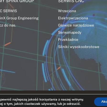
MY SPINX GROUP
SERWIS CNC
NC SERWIS
Wrzeciona
pinX Group Engineering
Elektrowrzeciona
cz do nas.
Głowice narzędziowe
Serwonapedy
Przekładnie
Silniki wysokoobrotowe
powered by Krzysztof Reszczyński.
ewnić najlepszą jakość korzystania z naszej witryny.
Akc
j o tym, jakich ciasteczek używamy, lub je odrzucić.