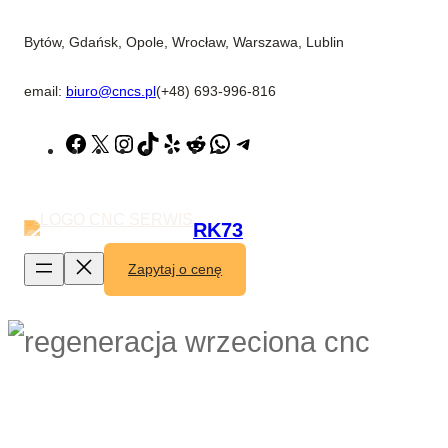
Przejdź
do
Bytów, Gdańsk, Opole, Wrocław, Warszawa, Lublin
treści
email:
biuro@cncs.pl
(+48) 693-996-816
Facebook
X
Instagram
TikTok
Yelp
Reddit
WhatsApp
Telegram
RK73
Zapytaj o cenę
Naprawa wrzeciona