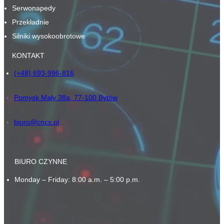
Serwonapedy
Przekładnie
Silniki wysokoobrotowe
KONTAKT
(+48) 693-996-816
Pomysk Mały 38a, 77-100 Bytów
biuro@cncs.pl
BIURO CZYNNE
Monday – Friday: 8:00 a.m. – 5:00 p.m.