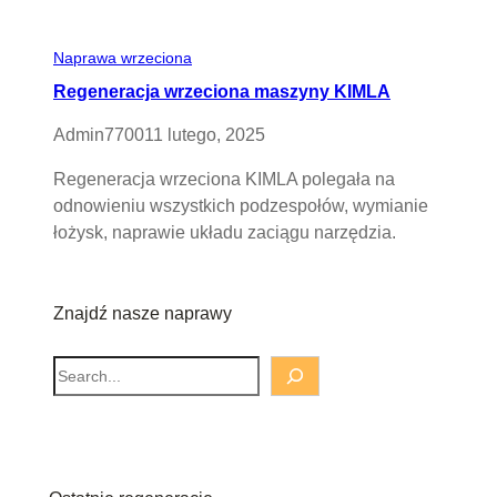
Naprawa wrzeciona
Regeneracja wrzeciona maszyny KIMLA
Admin7700
11 lutego, 2025
Regeneracja wrzeciona KIMLA polegała na
odnowieniu wszystkich podzespołów, wymianie
łożysk, naprawie układu zaciągu narzędzia.
Znajdź nasze naprawy
S
e
a
r
c